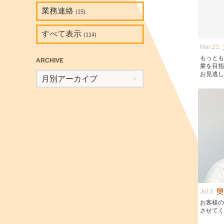
業務連絡
(15)
すべて表示
(114)
Mar
23
もっと
ARCHIVE
業を目
お見逃
奥
Jul
3
お客様
させて