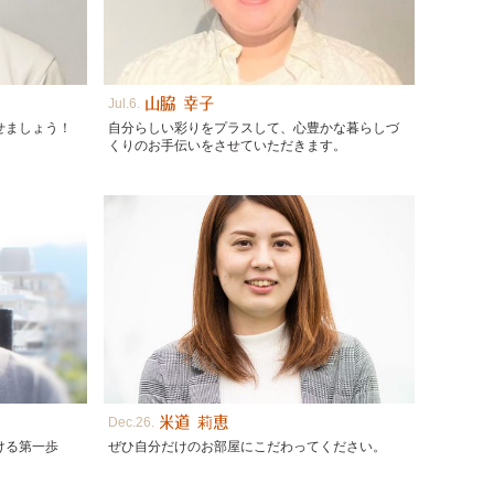
山脇 幸子
Jul
6
せましょう！
自分らしい彩りをプラスして、心豊かな暮らしづ
くりのお手伝いをさせていただきます。
米道 莉恵
Dec
26
ける第一歩
ぜひ自分だけのお部屋にこだわってください。