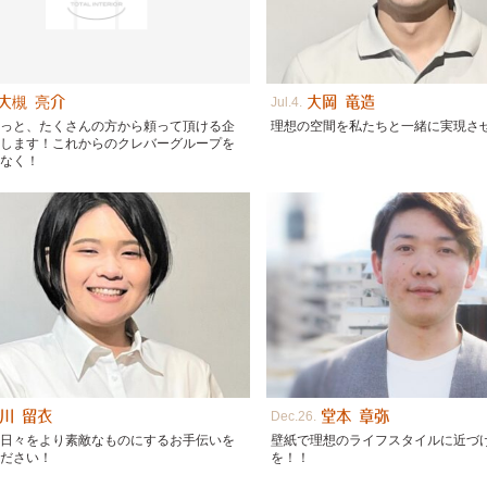
大槻 亮介
大岡 竜造
Jul
4
もっと、たくさんの方から頼って頂ける企
理想の空間を私たちと一緒に実現さ
指します！これからのクレバーグループを
しなく！
川 留衣
堂本 章弥
Dec
26
の日々をより素敵なものにするお手伝いを
壁紙で理想のライフスタイルに近づ
ください！
を！！