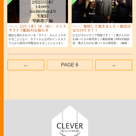
2/25（木）14：00～ インス
取材して頂きました！放送日
Feb
24
Feb
10
タライブ配信のお知らせ
は3/29です！！
雑誌も発行されている「サライ」さんとコラボ
ひさびさのメディア情報です！！ | 勇さんのび
することになり、サライさん公式のインスタグ
わ湖バイタル研究所 | ☆番組情報 | KBS京都放
ラムから明日LIVE配信をすることになりまし
送『勇さんのびわ湖バイタル研究所』（略称：
た！！ショールームAtelierBoxより、壁紙の貼
バイタル） | 放送時間：毎週月曜日
り方などお伝えします！
←
6
→