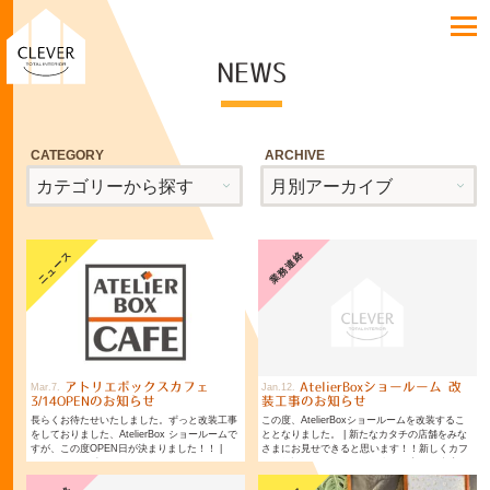
NEWS
CATEGORY
ARCHIVE
ニュース
業務連絡
アトリエボックスカフェ
AtelierBoxショールーム 改
Mar
7
Jan
12
3/14OPENのお知らせ
装工事のお知らせ
長らくお待たせいたしました。ずっと改装工事
この度、AtelierBoxショールームを改装するこ
をしておりました、AtelierBox ショールームで
ととなりました。 | 新たなカタチの店舗をみな
すが、この度OPEN日が決まりました！！ |
さまにお見せできると思います！！新しくカフ
3/14（月）13時より
ェも併設しますので、より多くの方にご来店い
ただければ嬉しいです。