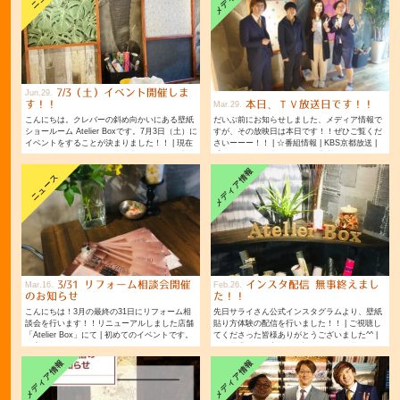
7/3（土）イベント開催しま
Jun
29
本日、ＴＶ放送日です！！
す！！
Mar
29
こんにちは。クレバーの斜め向かいにある壁紙
だいぶ前にお知らせしました、メディア情報で
ショールーム Atelier Boxです。7月3日（土）に
すが、その放映日は本日です！！ぜひご覧くだ
イベントをすることが決まりました！！ | 現在
さいーーー！！ | ☆番組情報 | KBS京都放送 |
開催に向けて、いろいろ準備中ですのでお時間
『勇さんのびわ湖バイタル研究所』（略称：バ
ございましたらぜひお越しくださいー！
イタル）
メディア情報
ニュース
3/31 リフォーム相談会開催
インスタ配信 無事終えまし
Mar
16
Feb
26
のお知らせ
た！！
こんにちは！3月の最終の31日にリフォーム相
先日サライさん公式インスタグラムより、壁紙
談会を行います！！リニューアルしました店舗
貼り方体験の配信を行いました！！ | ご視聴し
「Atelier Box」にて | 初めてのイベントです。
てくださった皆様ありがとうございました^^ |
お家のことでお困りごとがございましたら、
また見逃された方も、下記リンクより見れます
ので、
メディア情報
メディア情報