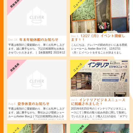
業務連絡
ニュース
12/27（月）イベント開催し
Dec
1
年末年始休暇のお知らせ
ます！！
Dec
14
平素は格別のご愛顧賜わり、厚くお礼申し上げ
こんにちは。クレバーの斜め向かいにある壁紙
ます。誠に勝手ながら、下記日程期間をお休み
ショールーム Atelier Boxです。12月27日
させていただきます。 | 【休業期間】2021年12
（月）にイベントをすることが決まりまし
月29日(水)～2022年1月3日(月)
た！！参加人数に限りがございますので、お早
めのご予約をおすすめいたします。
業務連絡
ニュース
インテリアビジネスニュース
Jul
3
夏季休業のお知らせ
に掲載されました！
Aug
6
平素は格別のご愛顧賜わり、厚くお礼申し上げ
2021年6月25日号の | インテリアビジネスニュ
ます。誠に勝手ながら、弊社および壁紙ショー
ースにて | 弊社の取り組み内容に関して取材し
ルームAtelier Boxは | 下記日程期間お休みとさ
ていただきました！ | 職人だけの会社 「ギアリ
せていただきます。【休業期間】2021年8月13
ズム」 | 提案型の新規事業
日(金)～2021年8月16日(月)
メディア情報
ニュース